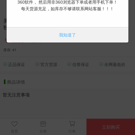
360软件， 然后用非360浏览器下单或者用手机下单！
每天货源充足，如库存不够请联系网站客服！！！
美国苹果Apple ID账号(已开通iCloud 可下载APP 可转区
独享,售后24小时)
我知道了
￥ 6.00
￥ 23.10
库存: 41
正品保证
官方货源
信誉保证
全网最低价
商品详情
暂无注意事项
立刻购买
首页
分类
订单