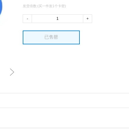
发货倍数:(买一件发1个卡密)
-
+
已售罄