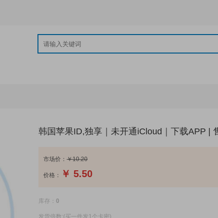
韩国苹果ID,独享｜未开通iCloud｜下载APP |
市场价：
￥10.20
￥
5.50
价格：
库存：
0
发货倍数:(买一件发1个卡密)