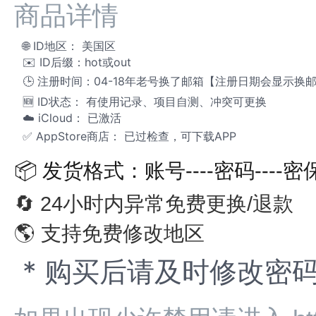
商品详情
🌐
ID地区：
美国
区
✉️ ID后缀：hot或out
🕒 注册时间：
04-18年老号换了邮箱【注册日期会显示换
🆕
ID
状态：
有使用记录、项目自测
、冲突可更换
☁️
iCloud：
已激活
✅
AppStore
商店：
已过
检查，可下载APP
📦 发货格式：账号----密码----
🔄
24小时内异常
免费更换/退款
🌎
支持
免费
修改地区
* 购买后请及时修改密码 