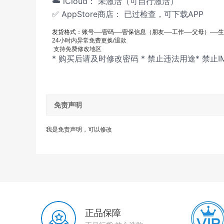
☁️
iCloud：
未激活（可自行激活）
✅
AppStore
商店：
已过
检查，可下载APP
发货格式：账号----密码----密保信息（
朋友----
工作----父母）----
24小时内异常
免费更换/退款
支持
免费
修改地区
* 购买后请及时修改密码 * 禁止违法用途* 禁止I
免责声明
我是免责声明，可以修改
正品保障