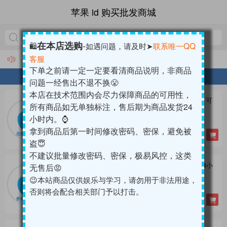
苹果id购买|苹果ID出售|苹果ID批发商城|美国appleid购买1元
苹果 id 购买批发商城
-
在本店选购
🛍️
如遇问题，请及时➤
联系唯一QQ
客服
我是首页公告标题，可以修改
下单之前请
一定一定
要看清商品说明，非商品
全球苹果ID(没开通IC)
问题一经售出不退不换
😤
本店在技术范围内会尽力保障商品的可用性，
美国苹果ID(微软后缀,独享,可转区)｜未开通iCloud｜可
所有商品如无单独标注，售后期为
商品发货24
下载APP | 售后24小时
小时内
。⌚️
库存:31
拿到商品后第一时间修改密码、密保，避免被
¥ 5.50
盗
😇
不建议批量修改密码、密保，极易风控，这类
香港苹果ID,独享｜未开通iCloud｜下载APP | 售后24小
无售后
😡
时
😉本站商品仅供娱乐与学习，请勿用于非法用途，
库存:11
否则将会配合相关部门予以打击。
¥ 5.50