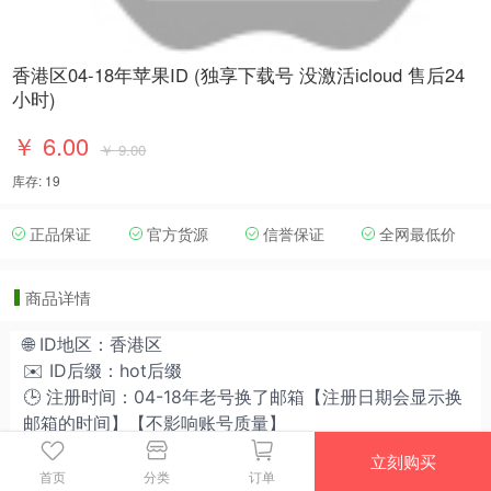
香港区04-18年苹果ID (独享下载号 没激活icloud 售后24
小时)
￥ 6.00
￥ 9.00
库存: 19
正品保证
官方货源
信誉保证
全网最低价
商品详情
🌐
ID地区：香港区
✉️ ID后缀：hot后缀
🕒 注册时间：04-18年老号换了邮箱【注册日期会显示换
邮箱的时间】【不影响账号质量】
🆕
ID
状态：
可下载可订阅【做项目请少量购买测试】
立刻购买
☁️
iCloud：
未激活（可自行激活）
首页
分类
订单