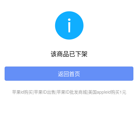
该商品已下架
返回首页
苹果id购买|苹果ID出售|苹果ID批发商城|美国appleid购买1元